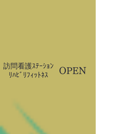
訪問看護ｽﾃｰｼｮﾝ
OPEN
​ﾘﾊﾋﾞﾘﾌｨｯﾄﾈｽ