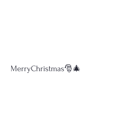
MerryChristmas🎅🎄