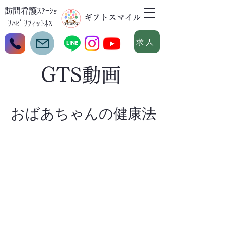
訪問看護ｽﾃｰｼｮﾝ
​ギフトスマイル
ﾘﾊﾋﾞﾘﾌｨｯﾄﾈｽ
求人
GTS
動画
おばあちゃんの健康法