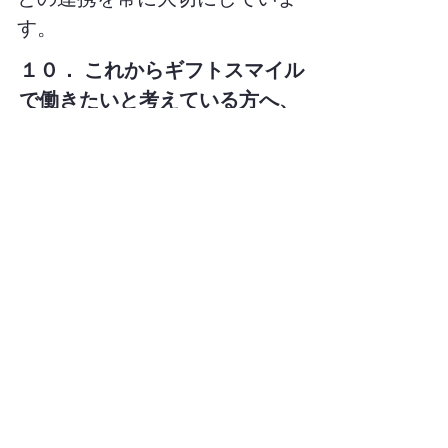
す。
１０． これからギフトスマイル
で働きたいと考えている方へ、
メッセージをお願いします。
教育体制、カイポケの活用も
充実しているので未経験者が安
心して働くことができるステー
ションです。
明るいステーションで、人間
関係もとても良好です。
訪問看護ｽﾃｰｼｮﾝ
ギフトスマイル
ﾘﾊﾋﾞﾘﾌｨｯﾄﾈｽ
お電話
お問い合わせ
応募