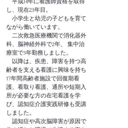
平成14年に看護師資格を取得
し、現在23年目。
小学生と幼児の子どもを育て
ながら働いています。
二次救急医療機関で消化器外
科、脳神経外科で2年、
集中治
療室で3年勤務しました。
以降は、疾患、障害を持つ高
齢者を支える看護に興味
を持ち
17年間高齢者施設で回復期看
護、看取り看護
、
通所や短期入
所が必要な方の在宅看護を学
び、認知症介護実践研修も受講
しました。
認知症や高次脳障害が原因で