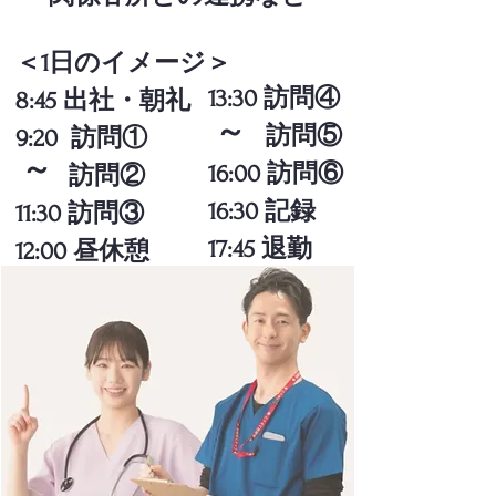
＜1日のイメージ＞
13:30 訪問④
8:45 出社・朝礼
​～
訪問⑤
9:20 訪問①
​～
16:00 訪問⑥
訪問②
16:30 記録
11:30 訪問③
17:45 退勤
12:00 昼休憩