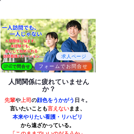
職場の人間関係に悩まれてい
るあなたへ。
求人ページ
フォームでお問合せ
LINEで問合せ
人間関係に疲れていません
か？
先輩
や
上司
の
顔色をうかがう
日々。
言いたいことも
言えない
まま、
本来やりたい看護・
リハビリ
から
遠ざかっている。
「このままでいいのだろうか」