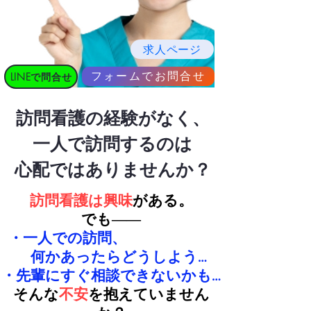
求人ページ
フォームでお問合せ
LINEで問合せ
訪問看護の経験がなく、
一人で訪問するのは
心配ではありませんか？
訪問看護は興味
がある。
でも――
・一人での訪問、
ｓｓｓｓｓｓ
何かあったらどうしよう…
・先輩にすぐ相談できないかも…
そんな
不安
を抱えていません