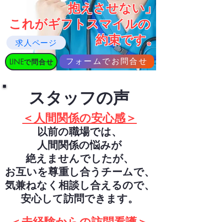
抱えさせない」
これがギフトスマイルの
約束です。
求人ページ
フォームでお問合せ
LINEで問合せ
​スタッフの声
＜人間関係の安心感＞
以前の職場では、
人間関係の悩みが
絶えませんでしたが、
お互いを尊重し合うチームで、
気兼ねなく相談し合えるので、
安心して訪問できます。