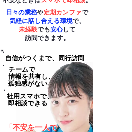
不安なときは
スマホで即相談
。
日々の業務
や
定期カンファ
で
気軽に話し合える環境
で、
未経験
でも
安心
して
訪問できます。
自信がつくまで、同行訪問
チーム
で
情報を​共有し、
孤独感がない
社用スマホで、
即相談できる
「不安を一人で