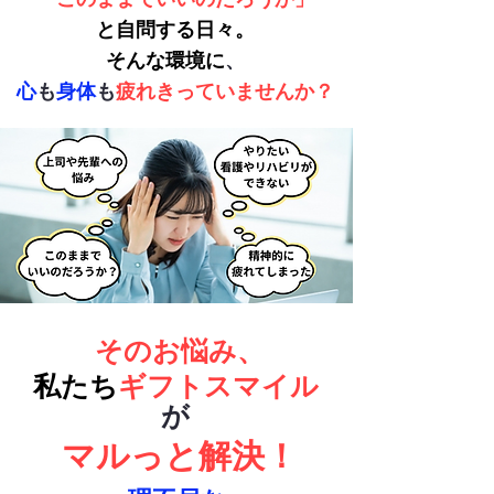
と自問する日々​。
そんな環境に
、
心
も
身体
も
疲れきっていませんか？
そのお悩み、
私たち
ギフトスマイル
が
マルっと解決！