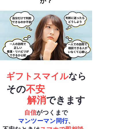
か？
ギフトスマイル
なら
その
不安
解消
できます
自信
がつくまで
マンツーマン同行
、